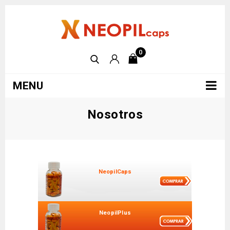
0
MENU
Nosotros
NeopilCaps
NeopilPlus