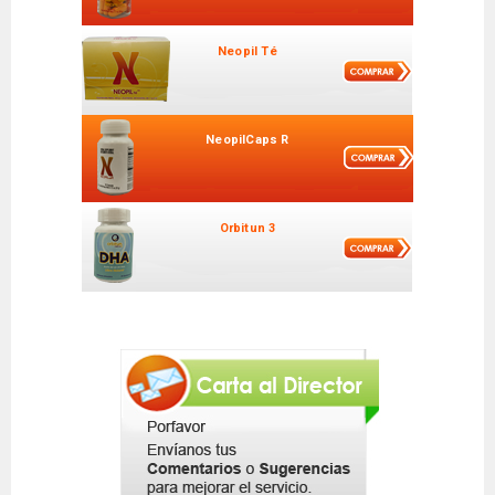
Neopil Té
NeopilCaps R
Orbitun 3